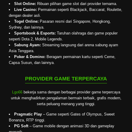
Slot Online:
Ribuan pilihan game slot dari provider ternama.
Live Casino:
Permainan seperti Blackjack, Baccarat, Roulette,
dengan dealer asli.
Togel Online:
Pasaran resmi dari Singapore, Hongkong,
Sydney, dan lainnya.
Sportsbook & Esports:
Taruhan olahraga dan game populer
seperti Dota 2, Mobile Legends.
Sabung Ayam:
Streaming langsung dari arena sabung ayam
Asia Tenggara.
Poker & Domino:
Beragam permainan kartu seperti Ceme,
Capsa Susun, dan lainnya.
PROVIDER GAME TERPERCAYA
Lgo66
bekerja sama dengan berbagai provider game terpercaya
untuk menghadirkan pengalaman bermain terbaik, grafis modern,
serta peluang menang yang tinggi.
Pragmatic Play
– Game seperti Gates of Olympus, Sweet
Bonanza, RTP tinggi.
PG Soft
– Game mobile dengan animasi 3D dan gameplay
menarik.