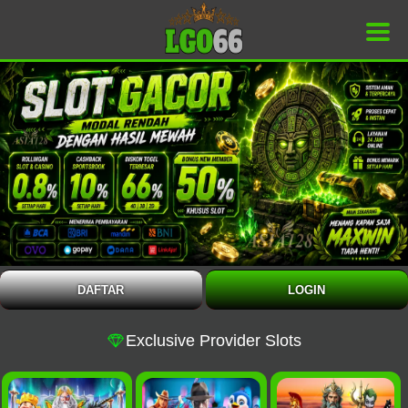
DAFTAR
LOGIN
Exclusive Provider Slots