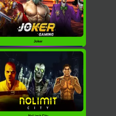
Joker
NoLimit City