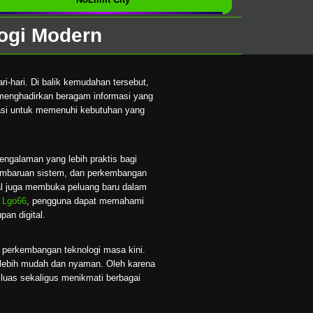
logi Modern
-hari. Di balik kemudahan tersebut,
enghadirkan beragam informasi yang
asi untuk memenuhi kebutuhan yang
engalaman yang lebih praktis bagi
pembaruan sistem, dan perkembangan
tal juga membuka peluang baru dalam
i
Lgo66
, pengguna dapat memahami
an digital.
 perkembangan teknologi masa kini.
n lebih mudah dan nyaman. Oleh karena
luas sekaligus menikmati berbagai