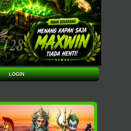
LOGIN