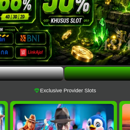
Exclusive Provider Slots