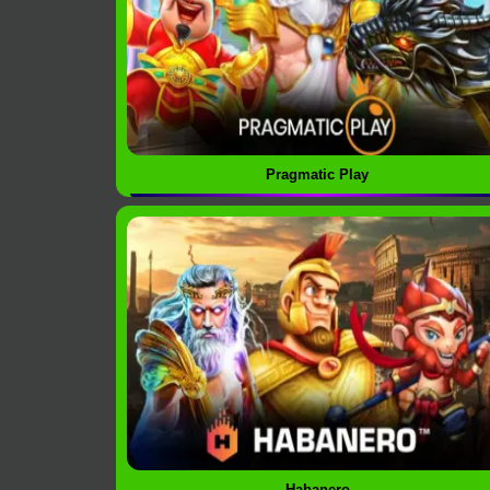
Pragmatic Play
Habanero