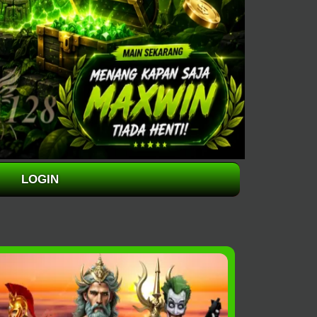
LOGIN