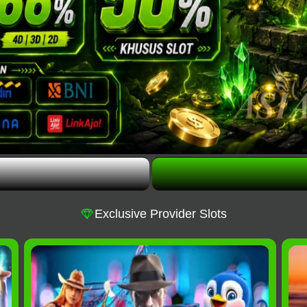
Exclusive Provider Slots