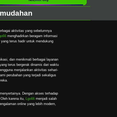
Kemudahan
erbagai aktivitas yang sebelumnya
go66
menghadirkan beragam informasi
i yang terus hadir untuk mendukung
kasi, dan menikmati berbagai layanan
ang terus bergerak dinamis dari waktu
ngguna menjalankan aktivitas sehari-
mi perubahan yang terjadi sekaligus
reka.
 menyertainya. Dengan akses terhadap
 Oleh karena itu,
Lgo66
menjadi salah
engalaman online yang lebih modern,