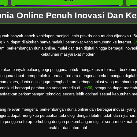
nia Online Penuh Inovasi Dan 
gubah banyak aspek kehidupan menjadi lebih praktis dan mudah dijangkau. B
kini dapat dilakukan hanya melalui perangkat yang terhubung ke internet.
L
erkembangan dunia online, mulai dari tren digital hingga berbagai inovas
kebutuhan masyarakat modern.
ptakan banyak peluang bagi pengguna untuk mengakses informasi, berkomuni
engguna dapat memperoleh informasi terbaru mengenai perkembangan digital y
an akses, dunia online juga menghadirkan berbagai solusi yang membantu pe
mengikuti berbagai pembaruan yang tersedia di
Lgo66
, pengguna dapat memaha
nfaatkan perkembangan teknologi secara lebih optimal sesuai kebutuhan me
ang relevan mengenai perkembangan dunia online dan berbagai inovasi yang
engguna dapat mengikuti perubahan teknologi dengan lebih mudah dan nyaman.
u pengguna tetap terhubung dengan perkembangan digital serta menikmati p
praktis, dan informatif.